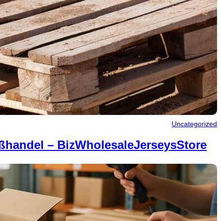
Uncategorized
ßhandel – BizWholesaleJerseysStore