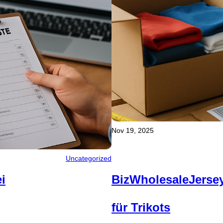
Nov 19, 2025
Uncategorized
i
BizWholesaleJersey
für Trikots